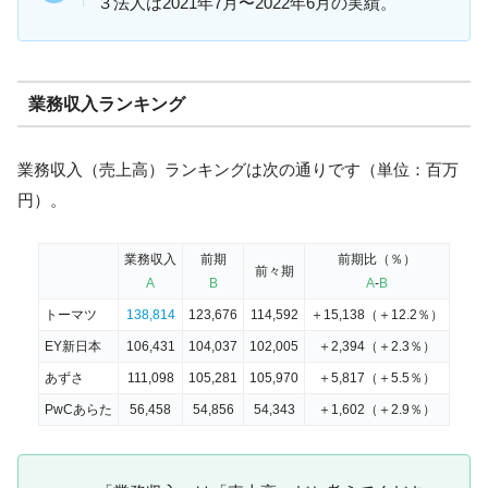
３法人は2021年7月〜2022年6月の実績。
業務収入ランキング
業務収入（売上高）ランキングは次の通りです（単位：百万
円）。
業務収入
前期
前期比（％）
前々期
A
B
A
-
B
トーマツ
138,814
123,676
114,592
＋15,138（＋12.2％）
EY新日本
106,431
104,037
102,005
＋2,394（＋2.3％）
あずさ
111,098
105,281
105,970
＋5,817（＋5.5％）
PwCあらた
56,458
54,856
54,343
＋1,602（＋2.9％）