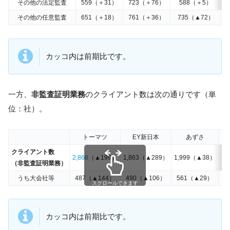
その他の法定監査
559（＋31）
723（＋76）
588（＋5）
2
その他の任意監査
651（＋18）
761（＋36）
735（▲72）
2
カッコ内は前期比です。
一方、
非監査証明業務
のクライアント数は次の通りです（単
位：社）。
トーマツ
EY新日本
あずさ
クライアント数
2,868
（▲199）
1,863（▲289）
1,999（▲38）
1,
（非監査証明業務）
うち大会社等
487（▲144）
490（▲106）
561（▲29）
スクロールできます
カッコ内は前期比です。