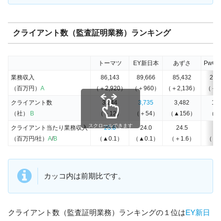
クライアント数（監査証明業務）ランキング
トーマツ
EY新日本
あずさ
PwC
業務収入
86,143
89,666
85,432
28,
（百万円）
A
（＋2,920）
（＋960）
（＋2,136）
（＋1
クライアント数
3,244
3,735
3,482
1,1
（社）
B
（＋12）
（＋54）
（▲156）
（▲
スクロールできます
クライアント当たり業務収入
25.6
24.0
24.5
24
（百万円/社）
A
/
B
（▲0.1）
（▲0.1）
（＋1.6）
（＋0
カッコ内は前期比です。
クライアント数（監査証明業務）ランキングの１位は
EY新日