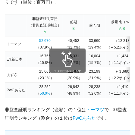
りです（単位：百万円）。
非監査証明業務
前期
前期比（％）
（非監査証明割合）
前々期
B
A
-
B
A
52,670
40,452
33,660
＋12,218
トーマツ
（37.9%）
（32.7%）
（29.4%）
（＋5.2ポイント
16,765
15,331
16,004
＋1,434
EY新日本
（15.8%）
（14.7%）
（15.7%）
（＋1.1ポイント
25,665
スクロールできます
21,985
23,199
＋３,680
あずさ
（23.1%）
（20.9%）
（21.9%）
（＋2.2ポイント
28,252
26,842
28,238
＋1,410
PwCあらた
（
50.0%
）
（48.9%）
（52.0%）
（＋1.1ポイント
非監査証明ランキング（金額）の１位は
トーマツ
で、非監査
証明ランキング（割合）の１位は
PwCあらた
です。