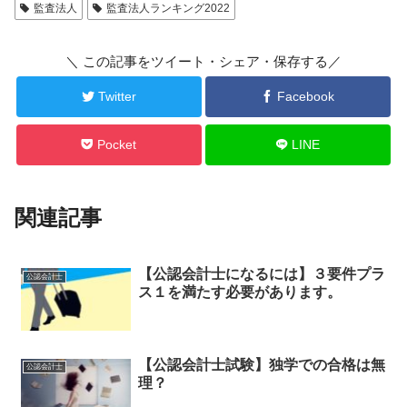
監査法人
監査法人ランキング2022
＼ この記事をツイート・シェア・保存する／
Twitter
Facebook
Pocket
LINE
関連記事
【公認会計士になるには】３要件プラ
公認会計士
ス１を満たす必要があります。
【公認会計士試験】独学での合格は無
公認会計士
理？