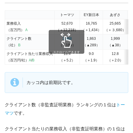
トーマツ
EY新日本
あずさ
P
業務収入
52,670
16,765
25,665
（百万円）
A
（＋12,218）
（＋1,434）
（＋３,680）
（
クライアント数
2,868
1,863
1,999
（社）
B
（▲199）
（▲289）
（▲38）
スクロールできます
クライアント当たり業務収入
18.4
9.0
12.8
（百万円/社）
A
/
B
（＋5.2）
（＋1.9）
（＋2.0）
カッコ内は前期比です。
クライアント数（非監査証明業務）ランキングの１位は
トー
マツ
です。
クライアント当たりの業務収入（非監査証明業務）の１位は