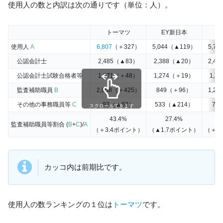
使用人の数と内訳は次の通りです（単位：人）。
トーマツ
EY新日本
使用人
A
6,807
（＋327）
5,044（▲119）
5,7
公認会計士
2,485（▲83）
2,388（▲20）
2,4
公認会計士試験合格者等
1,371（＋48）
1,274（＋19）
1,3
監査補助職員
B
2,858（＋425）
849（＋96）
1,2
その他の事務職員等
C
93（▲63）
533（▲214）
73
スクロールできます
43.4%
27.4%
監査補助職員等割合 (
B
+
C
)/
A
（＋3.4ポイント）
（▲1.7ポイント）
（＋2
カッコ内は前期比です。
使用人の数ランキングの１位は
トーマツ
です。