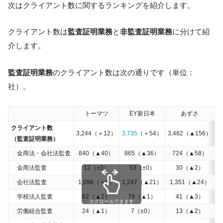
次はクライアント数に関するランキングを紹介します。
クライアント数は
監査証明業務
と
非監査証明業務
に分けて紹
介します。
監査証明業務
のクライアント数は次の通りです（単位：
社）。
トーマツ
EY新日本
あずさ
クライアント数
3,244（＋12）
3,735
（＋54）
3,482（▲156）
1
（監査証明業務）
金商法・会社法監査
840（▲40）
865（▲36）
724（▲58）
金商法監査
12（±0）
53（±0）
30（▲2）
会社法監査
1,096（＋6）
1,247（▲21）
1,351（▲24）
学校法人監査
62（▲2）
79（▲1）
41（▲3）
スクロールできます
労働組合監査
24（▲1）
7（±0）
13（▲2）