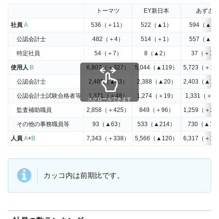
トーマツ
EY新日本
あずさ
社員
A
536（＋11）
522（▲1）
594（▲1
公認会計士
482（＋4）
514（＋1）
557（▲2
特定社員
54（＋7）
8（▲2）
37（＋1）
使用人
B
6,807（＋327）
5,044（▲119）
5,723（＋14
公認会計士
2,485（▲83）
2,388（▲20）
2,403（▲12
公認会計士試験合格者等
1,371（＋48）
1,274（＋19）
1,331（＋6
スクロールできます
監査補助職員
2,858（＋425）
849（＋96）
1,259（＋22
その他の事務職員等
93（▲63）
533（▲214）
730（▲19
人員
A
+
B
7,343（＋338）
5,566（▲120）
6,317（＋14
カッコ内は前期比です。