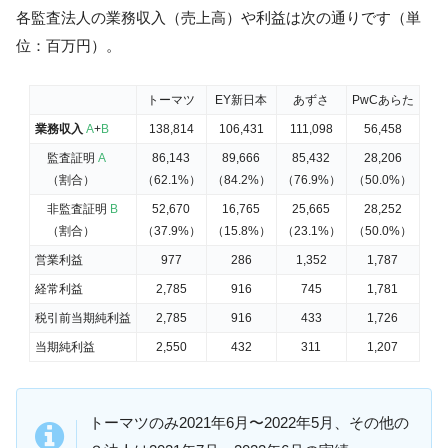
各監査法人の業務収入（売上高）や利益は次の通りです（単
位：百万円）。
トーマツ
EY新日本
あずさ
PwCあらた
業務収入
A
+
B
138,814
106,431
111,098
56,458
監査証明
A
86,143
89,666
85,432
28,206
（割合）
（62.1%）
（84.2%）
（76.9%）
（50.0%）
非監査証明
B
52,670
16,765
25,665
28,252
（割合）
（37.9%）
（15.8%）
（23.1%）
（50.0%）
営業利益
977
286
1,352
1,787
経常利益
2,785
916
745
1,781
税引前当期純利益
2,785
916
433
1,726
当期純利益
2,550
432
311
1,207
トーマツのみ2021年6月〜2022年5月、その他の