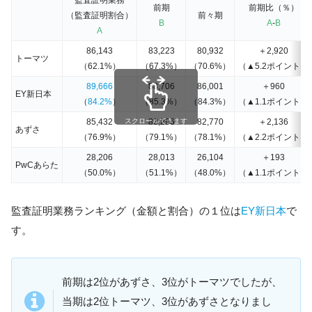
監査証明業務
前期
前期比（％）
（監査証明割合）
前々期
B
A
-
B
A
86,143
83,223
80,932
＋2,920
トーマツ
（62.1%）
（67.3%）
（70.6%）
（▲5.2ポイント）
89,666
88,706
86,001
＋960
EY新日本
（
84.2%
）
（85.3%）
（84.3%）
（▲1.1ポイント）
85,432
スクロールできます
83,296
82,770
＋2,136
あずさ
（76.9%）
（79.1%）
（78.1%）
（▲2.2ポイント）
28,206
28,013
26,104
＋193
PwCあらた
（50.0%）
（51.1%）
（48.0%）
（▲1.1ポイント）
監査証明業務ランキング（金額と割合）の１位は
EY新日本
で
す。
前期は2位があずさ、3位がトーマツでしたが、
当期は2位トーマツ、3位があずさとなりまし