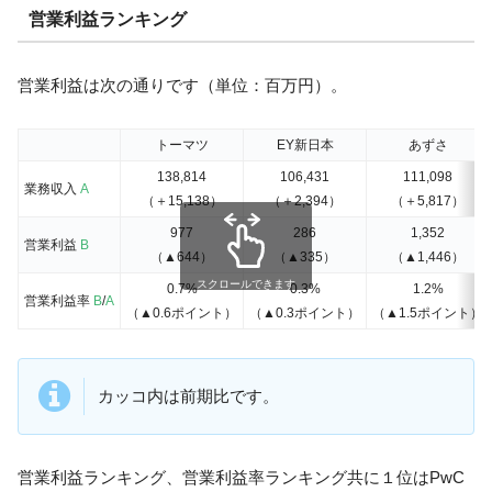
営業利益ランキング
営業利益は次の通りです（単位：百万円）。
トーマツ
EY新日本
あずさ
138,814
106,431
111,098
業務収入
A
（＋15,138）
（＋2,394）
（＋5,817）
977
286
1,352
営業利益
B
（▲644）
（▲335）
（▲1,446）
スクロールできます
0.7%
0.3%
1.2%
営業利益率
B
/
A
（▲0.6ポイント）
（▲0.3ポイント）
（▲1.5ポイント）
カッコ内は前期比です。
営業利益ランキング、営業利益率ランキング共に１位はPwC