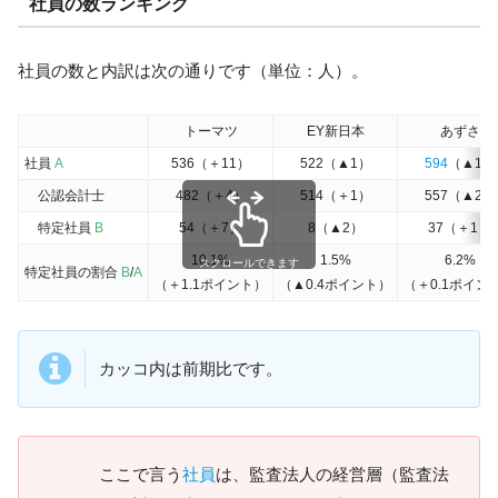
社員の数ランキング
社員の数と内訳は次の通りです（単位：人）。
トーマツ
EY新日本
あずさ
社員
A
536（＋11）
522（▲1）
594
（▲1）
公認会計士
482（＋4）
514（＋1）
557（▲2）
特定社員
B
54（＋7）
8（▲2）
37（＋1）
10.1%
1.5%
6.2%
スクロールできます
特定社員の割合
B
/
A
（＋1.1ポイント）
（▲0.4ポイント）
（＋0.1ポイン
カッコ内は前期比です。
ここで言う
社員
は、監査法人の経営層（監査法