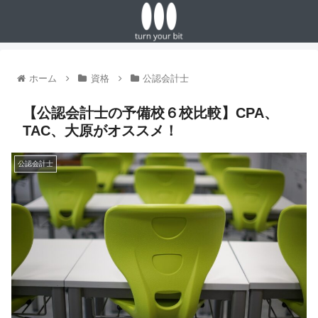
ホーム
資格
公認会計士
【公認会計士の予備校６校比較】CPA、
TAC、大原がオススメ！
公認会計士