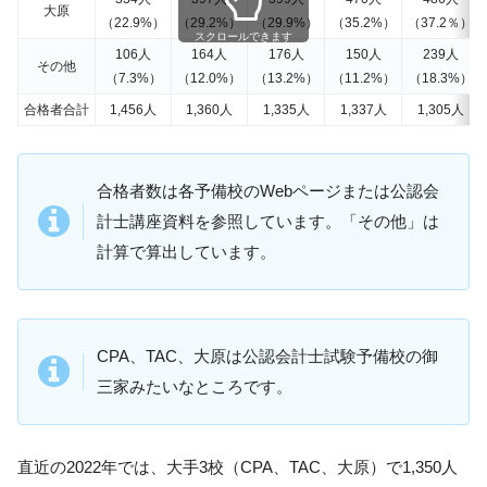
大原
（22.9%）
（29.2%）
（29.9%）
（35.2%）
（37.2％）
スクロールできます
106人
164人
176人
150人
239人
その他
（7.3%）
（12.0%）
（13.2%）
（11.2%）
（18.3%）
合格者合計
1,456人
1,360人
1,335人
1,337人
1,305人
合格者数は各予備校のWebページまたは公認会
計士講座資料を参照しています。「その他」は
計算で算出しています。
CPA、TAC、大原は公認会計士試験予備校の御
三家みたいなところです。
直近の2022年では、大手3校（CPA、TAC、大原）で1,350人