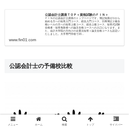
公認会計士講座ＴＯＰ＜資格試験のＦＩＮ＞
ＦＩＮの公認会計士講座のトップページです。簿記知識ゼロから
始める方への短答入門コース、総合入門コース、日商簿記２級合
格レベルの方への短答上級コース、総合上級コース、短答式試験
合格者・短答免除者への論文合格コースへの入口になります。ま
た、会計大学院の方向けの企業法短答＋論文合格コースも設定い
たしました。大手専門学校で20...
www.fin01.com
公認会計士の予備校比較
メニュー
ホーム
検索
トップ
サイドバー