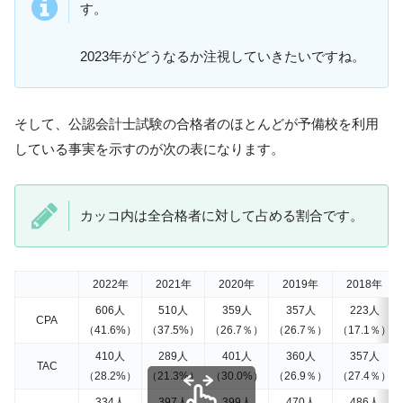
す。
2023年がどうなるか注視していきたいですね。
そして、公認会計士試験の合格者のほとんどが予備校を利用
している事実を示すのが次の表になります。
カッコ内は全合格者に対して占める割合です。
2022年
2021年
2020年
2019年
2018年
606人
510人
359人
357人
223人
CPA
（41.6%）
（37.5%）
（26.7％）
（26.7％）
（17.1％）
410人
289人
401人
360人
357人
TAC
（28.2%）
（21.3%）
（30.0%）
（26.9％）
（27.4％）
334人
397人
399人
470人
486人