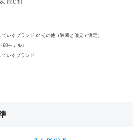
次
しているブランド or その他（独断と偏見で選定）
ド80モデル）
しているブランド
準