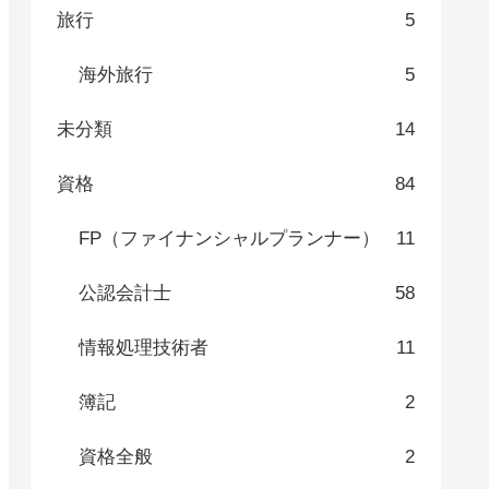
旅行
5
海外旅行
5
未分類
14
資格
84
FP（ファイナンシャルプランナー）
11
公認会計士
58
情報処理技術者
11
簿記
2
資格全般
2