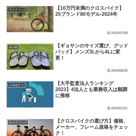
【10万円未満のクロスバイク】
サイクリング
25ブランド80モデル-2024年
2024/07/09
【ギョサンのサイズ選び、グッド
未分類
バッド】メンズ3Lから4Lに変
更！
2024/06/28
【大手監査法人ランキング
公認会計士
2023】4法人とも業務収入は順調
に推移
2024/01/21
【クロスバイクの選び方】価格、
サイクリング
メーカー、フレーム規格をチェッ
ク！