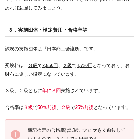
あれば勉強してみましょう。
３．実施団体・検定費用・合格率等
試験の実施団体は『日本商工会議所』です。
受験料は、
３級
で
2,850円
、
２級
で
4,720円
となっており、お
財布に優しい設定になっています。
３級、２級ともに
年に３回
実施されています。
合格率は
３級
で
50％前後
、
２級
で
25%前後
となっています。
簿記検定の合格率は試験ごとに大きく前後して
いますので、あくまでも目安です。